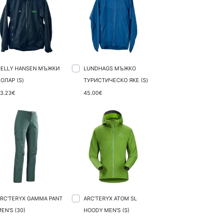
HELLY HANSEN МЪЖКИ
LUNDHAGS МЪЖКО
ОЛАР (S)
ТУРИСТИЧЕСКО ЯКЕ (S)
3.23€
45.00€
RC'TERYX GAMMA PANT
ARC'TERYX ATOM SL
EN'S (30)
HOODY MEN'S (S)