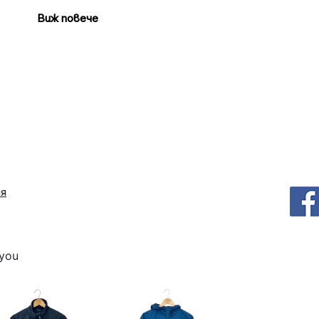
добро
Виж повече
ия
 you