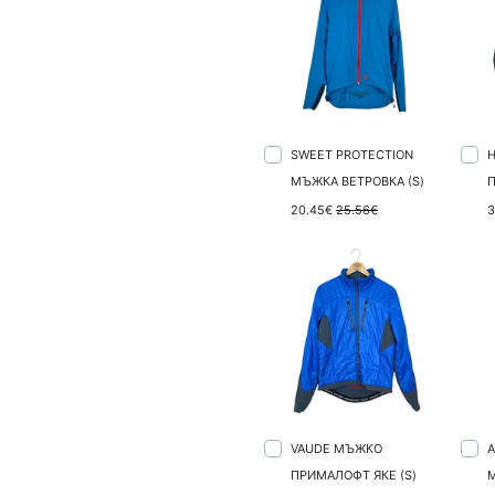
SWEET PROTECTION
МЪЖКА ВЕТРОВКА (S)
П
20.45€
25.56€
3
VAUDE МЪЖКО
A
ПРИМАЛОФТ ЯКЕ (S)
M