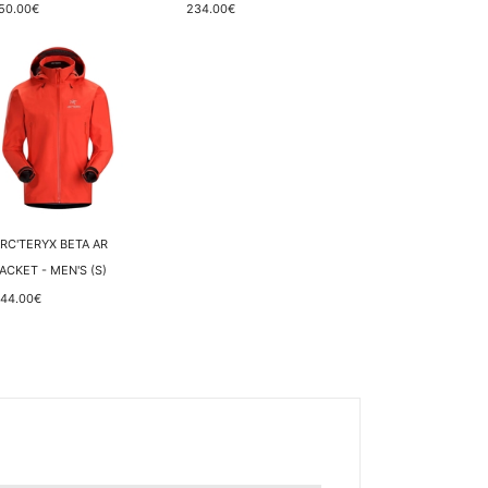
50.00€
234.00€
RC'TERYX BETA AR
ACKET - MEN'S (S)
44.00€