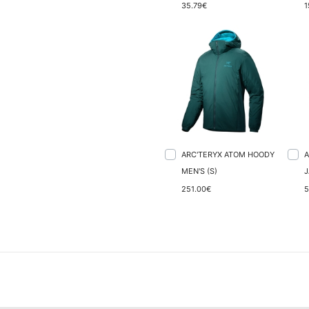
35.79€
1
ARC'TERYX ATOM HOODY
A
MEN'S (S)
J
251.00€
5