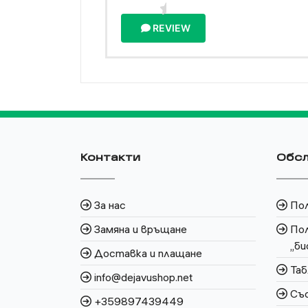
REVIEW
Контакти
Обсл
За нас
По
Замяна и връщане
Пол
„би
Доставка и плащане
Таб
info@dejavushop.net
Със
+359897439449