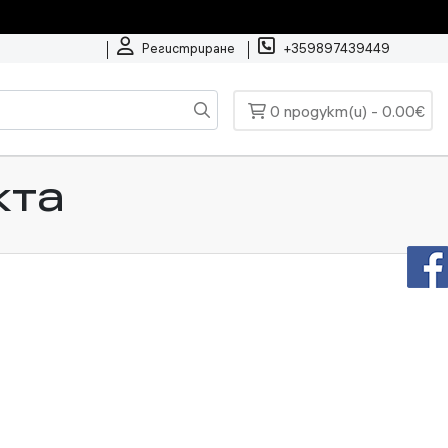
Регистриране
+359897439449
0 продукт(и) - 0.00€
кта