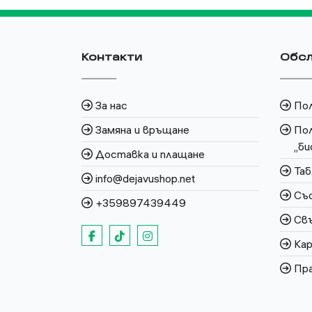
Контакти
Обсл
За нас
По
Замяна и връщане
Пол
„би
Доставка и плащане
Таб
info@dejavushop.net
Със
+359897439449
Свъ
Кар
Пра