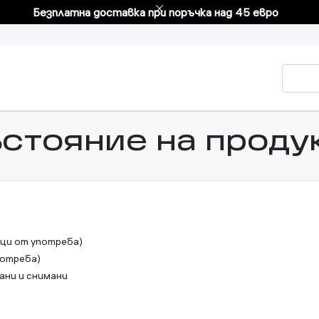
Безплатна доставка при поръчка над 45 евро
стояние на проду
аци от употреба)
потреба)
ани и снимани