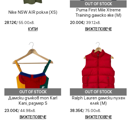
OUT OF STOCK
Puma First Mile Xtreme
Nike NSW AIR рокля (XS)
Training дамско яке (M)
28.12€
/ 55.00лв.
20.00€
/ 39.12лв.
КУПИ
ВИЖТЕ ПОВЕЧЕ
OUT OF STOCK
OUT OF STOCK
Дамски дънков топ Karl
Ralph Lauren дамски пухен
Kani, размер S
елек (M)
23.00€
/ 44.98лв.
38.35€
/ 75.00лв.
ВИЖТЕ ПОВЕЧЕ
ВИЖТЕ ПОВЕЧЕ