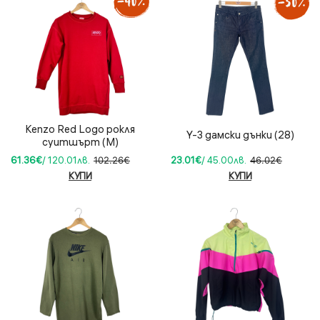
Kenzo Red Logo рокля
Y-3 дамски дънки (28)
суитшърт (M)
61.36€
/ 120.01лв.
102.26€
23.01€
/ 45.00лв.
46.02€
КУПИ
КУПИ