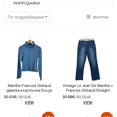
РАЗПРОДАЖБА
филтър
По подразбиране
Marithe Francois Girbaud
Vintage Le Jean De Marithe +
дамска еластична блуза
Francois Girbaud Straight
(38)
Jeans (42)
20.00€
/ 39.12лв.
30.68€
/ 60.00лв.
КУПИ
КУПИ