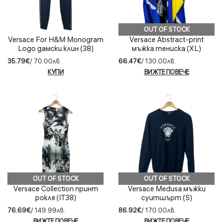
OUT OF STOCK
Versace For H&M Monogram
Versace Abstract-print
Logo дамски клин (38)
мъжка тениска (XL)
35.79€
/ 70.00лв.
66.47€
/ 130.00лв.
КУПИ
ВИЖТЕ ПОВЕЧЕ
OUT OF STOCK
OUT OF STOCK
Versace Collection принт
Versace Medusa мъжки
рокля (IT38)
суитшърт (S)
76.69€
/ 149.99лв.
86.92€
/ 170.00лв.
ВИЖТЕ ПОВЕЧЕ
ВИЖТЕ ПОВЕЧЕ