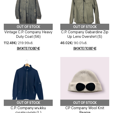
OUT OF STOCK
OUT OF STOCK
Vintage C.P. Company Heavy
C.P. Company Gabardine Zip
Duty Coat (56)
Up Lens Overshirt (S)
112.48€
/ 219.99лв.
46.02€
/ 90.01лв.
ВИЖТЕ ПОВЕЧЕ
ВИЖТЕ ПОВЕЧЕ
OUT OF STOCK
OUT OF STOCK
C.P. Company мъжки
CP Company Wool Knit
суитшърт (L)
Beanie