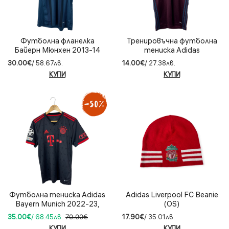
Футболна фланелка
Тренировъчна футболна
Байерн Мюнхен 2013-14
тениска Adidas
Third – (XL)
Copenhagen – (M)
30.00€
/ 58.67лв.
14.00€
/ 27.38лв.
КУПИ
КУПИ
Футболна тениска Adidas
Adidas Liverpool FC Beanie
Bayern Munich 2022-23,
(OS)
Mane #17, размер M
35.00€
/ 68.45лв.
70.00€
17.90€
/ 35.01лв.
КУПИ
КУПИ