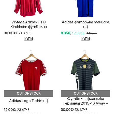
Vintage Adidas 1. FC
Adidas футболна тениска
Kirchheim футболна
(L)
тениска (2XL)
30.00€
/ 58.67лв.
8.95€
/ 17.50лв.
17.90€
КУПИ
КУПИ
OUT OF STOCK
OUT OF STOCK
Футболна фланелка
Adidas Logo T-shirt (L)
Германия 2015-16 Away –
(S)
12.00€
/ 23.47лв.
30.00€
/ 58.67лв.