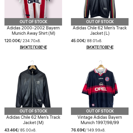
OUT OF STOCK
OUT OF STOCK
Adidas 2000-2002 Bayern
Adidas Chile 62 Men’s Track
Munich Away Shirt (M)
Jacket (L)
120.00€
/ 234.70лв.
45.00€
/ 88.01лв.
ВИЖТЕ ПОВЕЧЕ
ВИЖТЕ ПОВЕЧЕ
OUT OF STOCK
OUT OF STOCK
Adidas Chile 62 Men’s Track
Vintage Adidas Bayern
Jacket (M)
Munich 1997/98/99
футболна тениска (L)
43.46€
/ 85.00лв.
76.69€
/ 149.99лв.