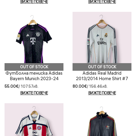
ВИЖТЕ ПОВЕЧЕ
ВИЖТЕ ПОВЕЧЕ
OUT OF STOCK
OUT OF STOCK
Футболна тениска Adidas
Adidas Real Madrid
Bayern Munich 2023-24
2013/2014 Home Shirt #7
Away Kane #9 размер S
Ronaldo футболна
55.00€
/ 107.57лв.
80.00€
/ 156.46лв.
фланелка (M)
ВИЖТЕ ПОВЕЧЕ
ВИЖТЕ ПОВЕЧЕ