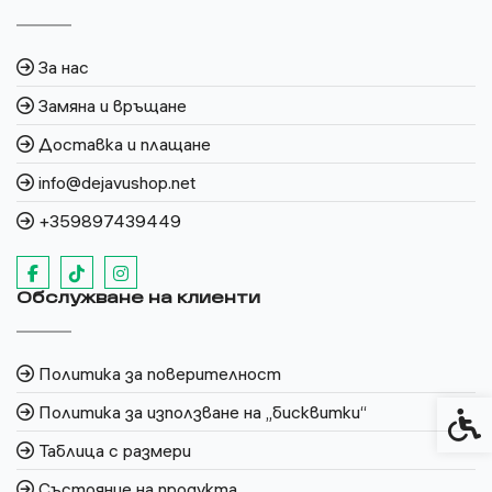
За нас
Замяна и връщане
Доставка и плащане
info@dejavushop.net
+359897439449
Обслужване на клиенти
Политика за поверителност
Политика за използване на „бисквитки“
Спец
Таблица с размери
Състояние на продукта