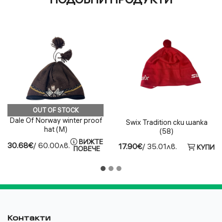
OUT OF STOCK
Dale Of Norway winter proof
Swix Tradition ски шапка
hat (M)
(58)
ВИЖТЕ
30.68€
/ 60.00лв.
17.90€
/ 35.01лв.
КУПИ
ПОВЕЧЕ
Контакти