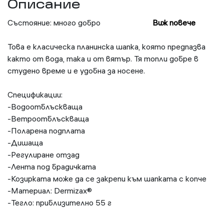
Описание
Състояние: много добро
Виж повече
Това е класическа планинска шапка, която предпазва
както от вода, така и от вятър. Тя топли добре в
студено време и е удобна за носене.
Спецификации:
-Водоотблъскваща
-Ветроотблъскваща
-Поларена подплата
-Дишаща
-Регулиране отзад
-Лента под брадичката
-Козирката може да се закрепи към шапката с копче
-Материал: Dermizax®
-Тегло: приблизително 55 г