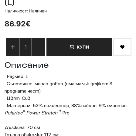
(L)
Наличност: Наличен
86.92€
КУПИ
Описание
. Размер: L
. Състояние: много добро (има малък дефкет в
предната част)
. Цвят: Сив
. Материал: 53% полиестер, 38%найлон, 9% еластан
®
™
Polartec
Power Stretch
Pro
Дължина: 70 см
Гръдна обиколка: 112 см