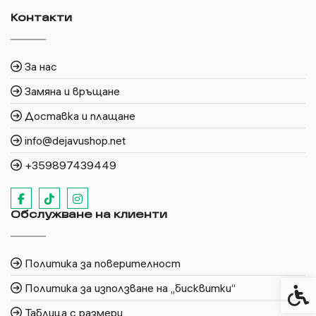
Контакти
За нас
Замяна и връщане
Доставка и плащане
info@dejavushop.net
+359897439449
Обслужване на клиенти
Политика за поверителност
Политика за използване на „бисквитки“
Спец
Таблица с размери