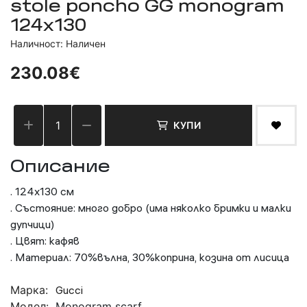
stole poncho GG monogram
124x130
Наличност: Наличен
230.08€
КУПИ
Описание
. 124x130 см
. Състояние: много добро (има няколко бримки и малки
дупчици)
. Цвят: кафяв
. Материал: 70%вълна, 30%коприна, козина от лисица
Марка:
Gucci
Модел:
Monogram scarf